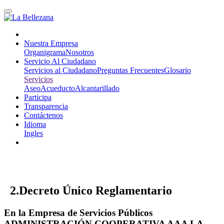
Nuestra Empresa
Organigrama
Nosotros
Servicio Al Ciudadano
Servicios al Ciudadano
Preguntas Frecuentes
Glosario
Servicios
Aseo
Acueducto
Alcantarillado
Participa
Transparencia
Contáctenos
Idioma
Ingles
2.Decreto Único Reglamentario
En la Empresa de Servicios Públicos
ADMINISTRACIÓN COOPERATIVA AAA LA