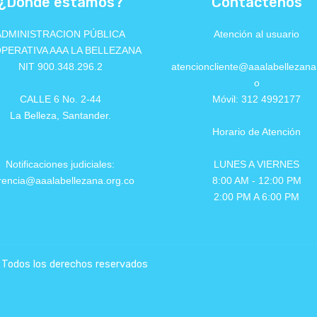
¿Dónde estamos?
Contáctenos
ADMINISTRACION PÚBLICA
Atención al usuario
PERATIVA AAA LA BELLEZANA
NIT 900.348.296.2
atencioncliente@aaalabellezana
o
CALLE 6 No. 2-44
Móvil: 312 4992177
La Belleza, Santander.
Horario de Atención
Notificaciones judiciales:
LUNES A VIERNES
rencia@aaalabellezana.org.co
8:00 AM - 12:00 PM
2:00 PM A 6:00 PM
dos los derechos reservados