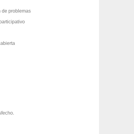
ón de problemas
articipativo
abierta
sfecho.