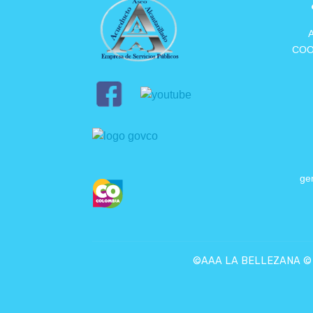
COO
ge
©AAA LA BELLEZANA © To