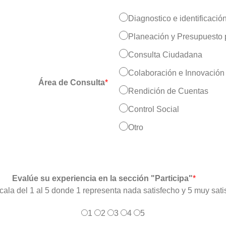
Diagnostico e identificaci
Planeación y Presupuesto p
Consulta Ciudadana
Colaboración e Innovación 
Área de Consulta
*
Rendición de Cuentas
Control Social
Otro
Evalúe su experiencia en la sección "Participa"
*
cala del 1 al 5 donde 1 representa nada satisfecho y 5 muy sati
1
2
3
4
5