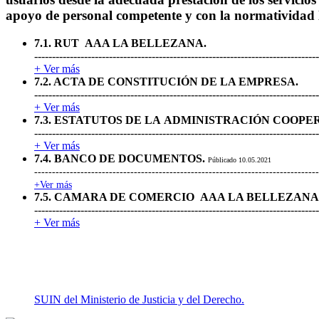
apoyo de personal competente y con la normatividad l
7.1. RUT AAA LA BELLEZANA.
--------------------------------------------------------------------------------
+ Ver más
7.2. ACTA DE CONSTITUCIÓN DE LA EMPRESA.
--------------------------------------------------------------------------------
+ Ver más
7.3. ESTATUTOS DE LA ADMINISTRACIÓN COOPE
-----------------------------------------------------------------------------
+ Ver más
7.4. BANCO DE DOCUMENTOS.
Públicado 10.05.2021
--------------------------------------------------------------------------------
+Ver más
7.5. CAMARA DE COMERCIO AAA LA BELLEZANA
--------------------------------------------------------------------------------
+ Ver más
SUIN del Ministerio de Justicia y del Derecho.