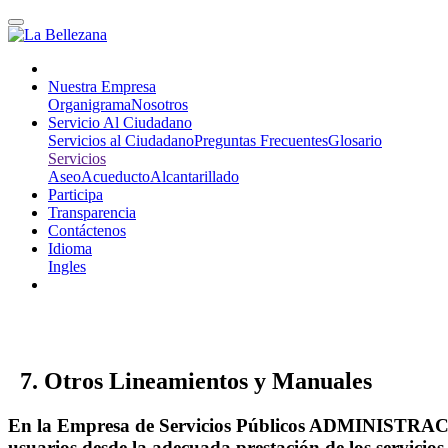
Nuestra Empresa
Organigrama
Nosotros
Servicio Al Ciudadano
Servicios al Ciudadano
Preguntas Frecuentes
Glosario
Servicios
Aseo
Acueducto
Alcantarillado
Participa
Transparencia
Contáctenos
Idioma
Ingles
7. Otros Lineamientos y Manuales
En la Empresa de Servicios Públicos ADMINISTRA
usuarios desde la adecuada prestación de los servicios