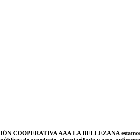
CIÓN COOPERATIVA AAA LA BELLEZANA estamos comp
 públicos de acueducto, alcantarillado y aseo, aplicamos