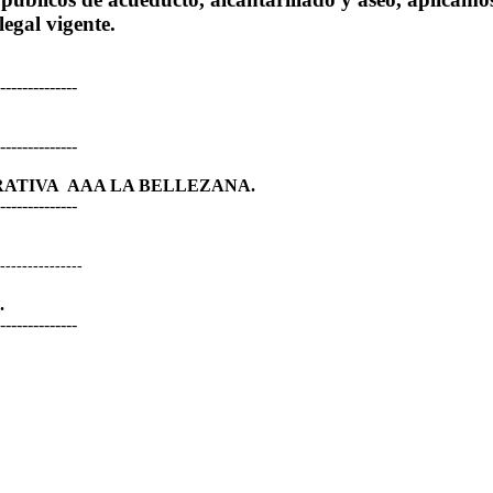
egal vigente.
--------------
--------------
RATIVA AAA LA BELLEZANA.
-----------------
---------------
.
--------------