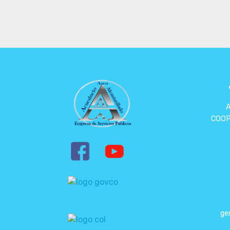
COOP
ge