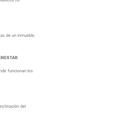
públicos no
as de un inmueble.
IENESTAR
onde funcionan los
estinación del