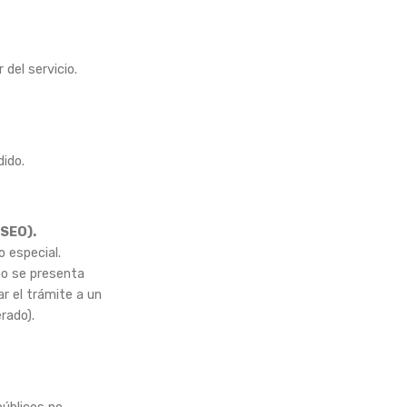
 del servicio.
dido.
SEO).
o especial.
no se presenta
r el trámite a un
rado).