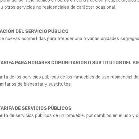
oral del servicio público en obras en construcción y espectáculos 
 otros servicios no residenciales de carácter ocasional.
ACIÓN DEL SERVICIO PÚBLICO
.
de nuevas acometidas para atender una o varias unidades segregad
TARIFA PARA HOGARES COMUNITARIOS O SUSTITUTOS DEL B
arifa de los servicios públicos de los inmuebles de uso residencial d
itarios de bienestar y sustitutos.
TARIFA DE SERVICIOS PÚBLICOS
.
arifa de servicios públicos de un inmueble, por cambios en el uso y d