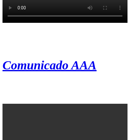
Comunicado AAA
AAA 