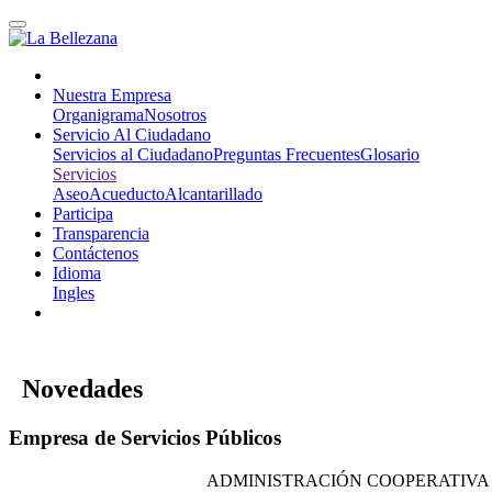
Nuestra Empresa
Organigrama
Nosotros
Servicio Al Ciudadano
Servicios al Ciudadano
Preguntas Frecuentes
Glosario
Servicios
Aseo
Acueducto
Alcantarillado
Participa
Transparencia
Contáctenos
Idioma
Ingles
Novedades
Empresa de Servicios Públicos
ADMINISTRACIÓN COOPERATIVA AAA 